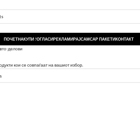
ПОЧЕТНА
КУПИ !
ОГЛАСИ
РЕКЛАМИРАЈ
САМСАР ПАКЕТИ
КОНТАКТ
вто-делови
одукти кои се совпаѓаат на вашиот избор.