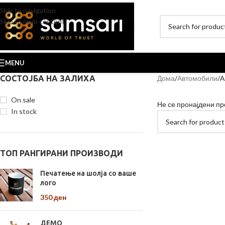
Skip to navigation
Skip to main content
MENU
СОСТОЈБА НА ЗАЛИХА
Дома
Автомобили
А
On sale
Не се пронајдени пр
In stock
ТОП РАНГИРАНИ ПРОИЗВОДИ
Печатење на шолја со ваше
лого
350
ден
ДЕМО