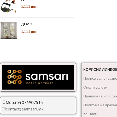
1.111
ден
ДЕМО
1.111
ден
КОРИСНИ ЛИНКО
Полиса за приватно
Општи услови
Правила за испора
Моб.тел 076907515
Политика на враќа
contact@samsari.mk
Контакт