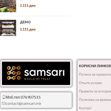
1.111
ден
ДЕМО
1.111
ден
КОРИСНИ ЛИНКО
Полиса за приватно
Општи услови
Правила за испора
Моб.тел 076907515
Политика на враќа
contact@samsari.mk
Контакт