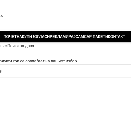
ПОЧЕТНА
КУПИ !
ОГЛАСИ
РЕКЛАМИРАЈ
САМСАР ПАКЕТИ
КОНТАКТ
ење
Печки на дрва
одукти кои се совпаѓаат на вашиот избор.