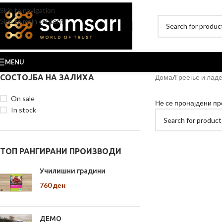
Skip to navigation
Skip to main content
MENU
СОСТОЈБА НА ЗАЛИХА
Дома
Греење и лад
On sale
Не се пронајдени пр
In stock
ТОП РАНГИРАНИ ПРОИЗВОДИ
Училишни градини
760
ден
ДЕМО