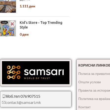
1.111
ден
Kid’s Store - Top Trending
Style
0
ден
КОРИСНИ ЛИНКО
Полиса за приватно
Општи услови
Правила за испора
Моб.тел 076907515
Политика на враќа
contact@samsari.mk
Контакт