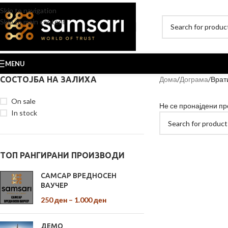
Skip to navigation
Skip to main content
MENU
СОСТОЈБА НА ЗАЛИХА
Дома
Дограма
Врат
On sale
Не се пронајдени пр
In stock
ТОП РАНГИРАНИ ПРОИЗВОДИ
САМСАР ВРЕДНОСЕН
ВАУЧЕР
250
ден
–
1.000
ден
ДЕМО