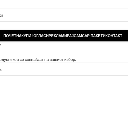
ПОЧЕТНА
КУПИ !
ОГЛАСИ
РЕКЛАМИРАЈ
САМСАР ПАКЕТИ
КОНТАКТ
и
одукти кои се совпаѓаат на вашиот избор.