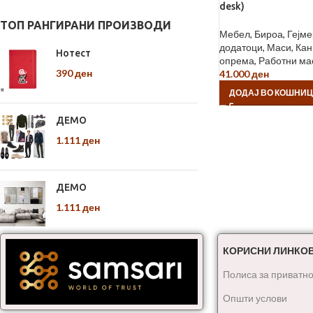
desk)
ТОП РАНГИРАНИ ПРОИЗВОДИ
Мебел
,
Бироа
,
Гејме
додатоци
,
Маси
,
Кан
Нотест
опрема
,
Работни ма
390
ден
41.000
ден
ДОДАЈ ВО КОШНИ
ДЕМО
1.111
ден
ДЕМО
1.111
ден
КОРИСНИ ЛИНКО
Полиса за приватно
Општи услови