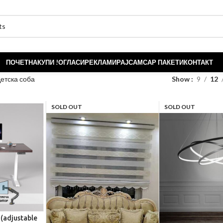
ПОЧЕТНА
КУПИ !
ОГЛАСИ
РЕКЛАМИРАЈ
САМСАР ПАКЕТИ
КОНТАКТ
етска соба
Show
9
12
SOLD OUT
SOLD OUT
 (adjustable