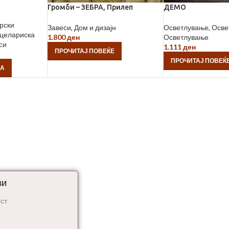
Громби – ЗЕБРА, Прилеп
ДЕМО
рски
Завеси
,
Дом и дизајн
Осветлување
,
Осве
целариска
1.800
ден
Осветлување
си
1.111
ден
ПРОЧИТАЈ ПОВЕЌЕ
ПРОЧИТАЈ ПОВЕЌ
ЦА
ВИ
ст