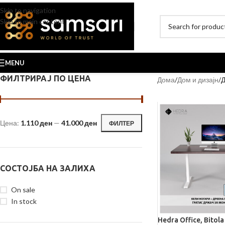
Skip to navigation
Skip to main content
MENU
ФИЛТРИРАЈ ПО ЦЕНА
Дома
Дом и дизајн
Д
Цена:
1.110 ден
—
41.000 ден
ФИЛТЕР
СОСТОЈБА НА ЗАЛИХА
On sale
In stock
Hedra Office, Bitola