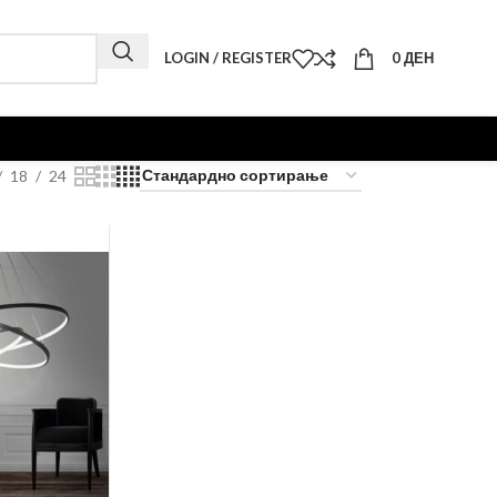
LOGIN / REGISTER
0
ДЕН
18
24