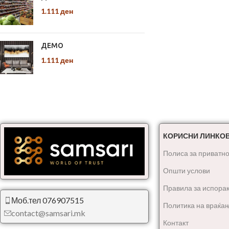
1.111
ден
ДЕМО
1.111
ден
КОРИСНИ ЛИНКО
Полиса за приватно
Општи услови
Правила за испора
Моб.тел 076907515
Политика на враќа
contact@samsari.mk
Контакт