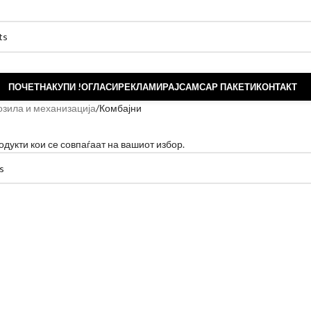
ПОЧЕТНА
КУПИ !
ОГЛАСИ
РЕКЛАМИРАЈ
САМСАР ПАКЕТИ
КОНТАКТ
озила и механизација
Комбајни
одукти кои се совпаѓаат на вашиот избор.