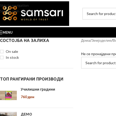
Skip to navigation
Skip to main content
MENU
СОСТОЈБА НА ЗАЛИХА
Дома
Земјоделие
В
On sale
Не се пронајдени пр
In stock
ТОП РАНГИРАНИ ПРОИЗВОДИ
Училишни градини
760
ден
ДЕМО