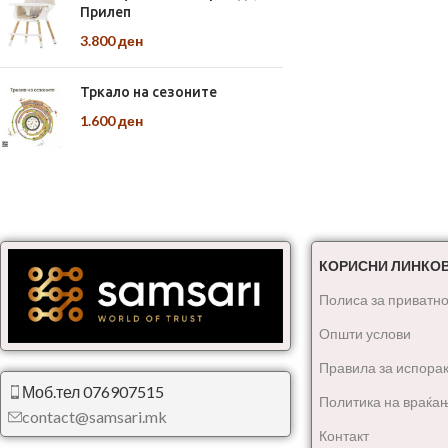
Прилеп
3.800
ден
Тркало на сезоните
1.600
ден
КОРИСНИ ЛИНКО
Полиса за приватно
Општи услови
Правила за испора
Моб.тел 076907515
Политика на враќа
contact@samsari.mk
Контакт