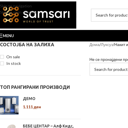
Skip to navigation
Skip to main content
MENU
СОСТОЈБА НА ЗАЛИХА
Дома
Луксуз
Накит 
On sale
Не се пронајдени пр
In stock
ТОП РАНГИРАНИ ПРОИЗВОДИ
ДЕМО
1.111
ден
БЕБЕ ЦЕНТАР – Алф Кидс,