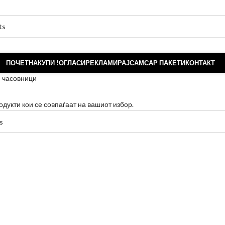
ПОЧЕТНА
КУПИ !
ОГЛАСИ
РЕКЛАМИРАЈ
САМСАР ПАКЕТИ
КОНТАКТ
и часовници
одукти кои се совпаѓаат на вашиот избор.