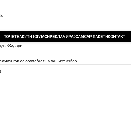
ПОЧЕТНА
КУПИ !
ОГЛАСИ
РЕКЛАМИРАЈ
САМСАР ПАКЕТИ
КОНТАКТ
луги
Ѕидари
одукти кои се совпаѓаат на вашиот избор.