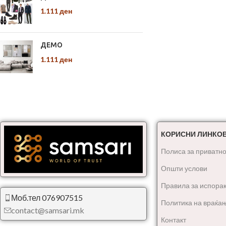
1.111
ден
ДЕМО
1.111
ден
КОРИСНИ ЛИНКО
Полиса за приватно
Општи услови
Правила за испора
Моб.тел 076907515
Политика на враќа
contact@samsari.mk
Контакт