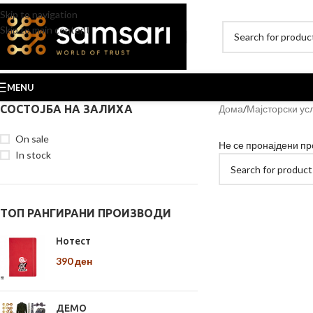
Skip to navigation
Skip to main content
MENU
СОСТОЈБА НА ЗАЛИХА
Дома
Мајсторски ус
On sale
Не се пронајдени пр
In stock
ТОП РАНГИРАНИ ПРОИЗВОДИ
Нотест
390
ден
ДЕМО