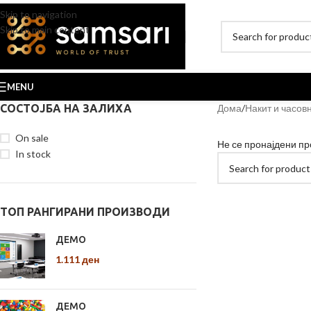
Skip to navigation
Skip to main content
MENU
СОСТОЈБА НА ЗАЛИХА
Дома
Накит и часов
On sale
Не се пронајдени пр
In stock
ТОП РАНГИРАНИ ПРОИЗВОДИ
ДЕМО
1.111
ден
ДЕМО