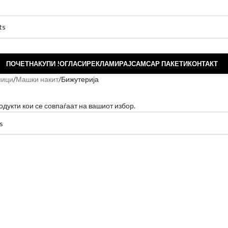
ПОЧЕТНА
КУПИ !
ОГЛАСИ
РЕКЛАМИРАЈ
САМСАР ПАКЕТИ
КОНТАКТ
ници
Машки накит
Бижутерија
одукти кои се совпаѓаат на вашиот избор.