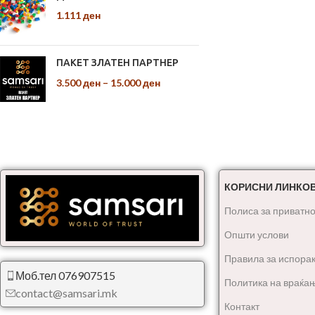
1.111
ден
ПАКЕТ ЗЛАТЕН ПАРТНЕР
3.500
ден
–
15.000
ден
КОРИСНИ ЛИНКО
Полиса за приватно
Општи услови
Правила за испора
Моб.тел 076907515
Политика на враќа
contact@samsari.mk
Контакт