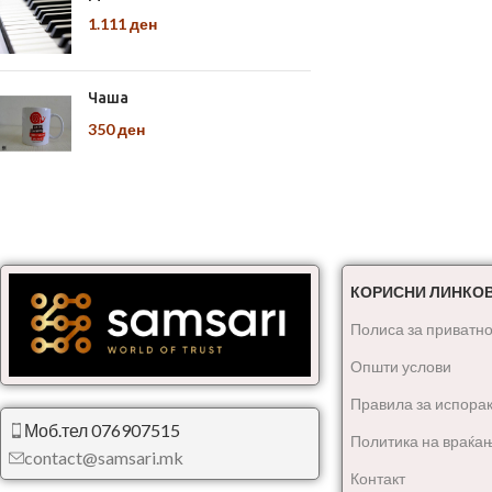
1.111
ден
Чаша
350
ден
КОРИСНИ ЛИНКО
Полиса за приватно
Општи услови
Правила за испора
Моб.тел 076907515
Политика на враќа
contact@samsari.mk
Контакт