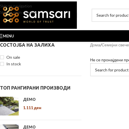
Skip to navigation
Skip to main content
MENU
СОСТОЈБА НА ЗАЛИХА
Дома
Семејни свеч
On sale
Не се пронајдени пр
In stock
ТОП РАНГИРАНИ ПРОИЗВОДИ
ДЕМО
1.111
ден
ДЕМО