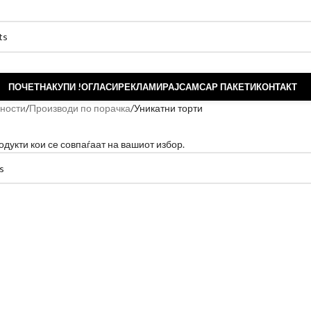
ПОЧЕТНА
КУПИ !
ОГЛАСИ
РЕКЛАМИРАЈ
САМСАР ПАКЕТИ
КОНТАКТ
ености
Производи по порачка
Уникатни торти
одукти кои се совпаѓаат на вашиот избор.